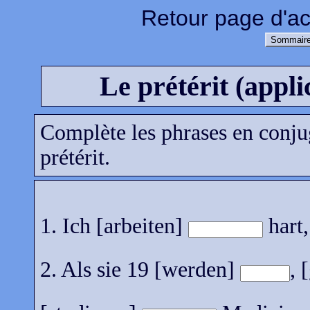
Retour page d'ac
Sommaire
Le prétérit (appli
Complète les phrases en conjug
prétérit.
1. Ich [arbeiten]
hart,
2. Als sie 19 [werden]
, 