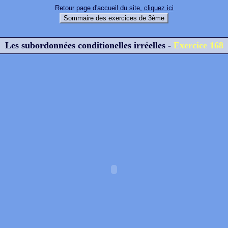
Retour page d'accueil du site,
cliquez ici
Sommaire des exercices de 3ème
Les subordonnées conditionelles irréelles -
Exercice 168