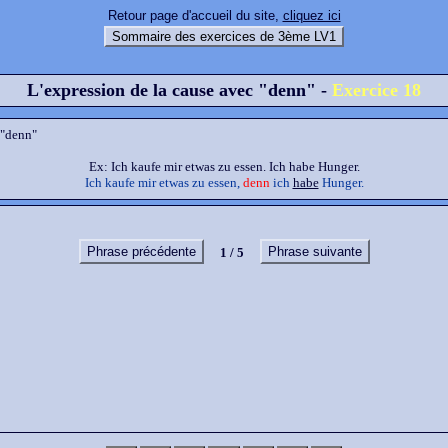
Retour page d'accueil du site,
cliquez ici
Sommaire des exercices de 3ème LV1
L'expression de la cause avec "denn" -
Exercice 18
 "denn"
Ex: Ich kaufe mir etwas zu essen. Ich habe Hunger.
Ich kaufe mir etwas zu essen,
denn
ich
habe
Hunger.
Phrase précédente
Phrase suivante
1 / 5