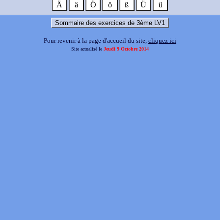
Ä
ä
Ö
ö
ß
Ü
ü
Sommaire des exercices de 3ème LV1
Pour revenir à la page d'accueil du site,
cliquez ici
Site actualisé le
Jeudi 9 Octobre 2014