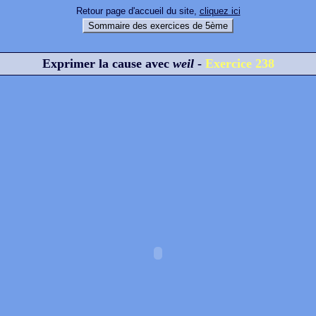
Retour page d'accueil du site,
cliquez ici
Sommaire des exercices de 5ème
Exprimer la cause avec
weil
-
Exercice 238