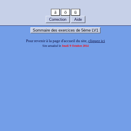
ä
ö
ü
Correction
Aide
Sommaire des exercices de 5ème LV1
Pour revenir à la page d'accueil du site,
cliquez ici
Site actualisé le
Jeudi 9 Octobre 2014