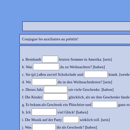
Conjugue les auxiliaires au prétérit!
a. Bernhardt
letzten Sommer in Amerika. [sein]
b. Was
du zu Weihnachten? [haben]
c. Sie (pl.) aßen zuviel Schokolade und
krank. [werde
d. Wo
du in den Weihnachtsferien? [sein]
e. Dieses Jahr
wir viele Geschenke. [haben]
f. Die Kinder
glücklich, als sie ihre Geschenke fanden
g. Er bekam als Geschenk ein Plüschtier und
ganz ro
h. Ich
viel Glück! [haben]
i. Die Musik auf der Party
wirklich toll. [sein]
j. Was
ihr als Geschenk? [haben]