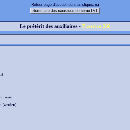
Retour page d'accueil du site,
cliquez ici
Sommaire des exercices de 5ème LV1
Le prétérit des auxiliaires -
Exercice 266
n]
. [sein]
t. [werden]