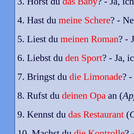
3. Hörst du
das Baby
? - Ja, ic
4. Hast du
meine Schere
? - Ne
5. Liest du
meinen Roman
? - 
6. Liebst du
den Sport
? - Ja, i
7. Bringst du
die Limonade
? -
8. Rufst du
deinen Opa
an (
App
9. Kennst du
das Restaurant
(
C
10. Machst du
die Kontrolle
? 