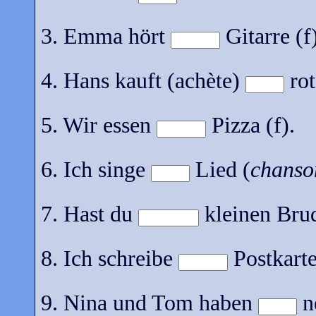
3. Emma hört
Gitarre (f
4. Hans kauft (achète)
rot
5. Wir essen
Pizza (f).
6. Ich singe
Lied (
chanso
7. Hast du
kleinen Brud
8. Ich schreibe
Postkarte
9. Nina und Tom haben
n